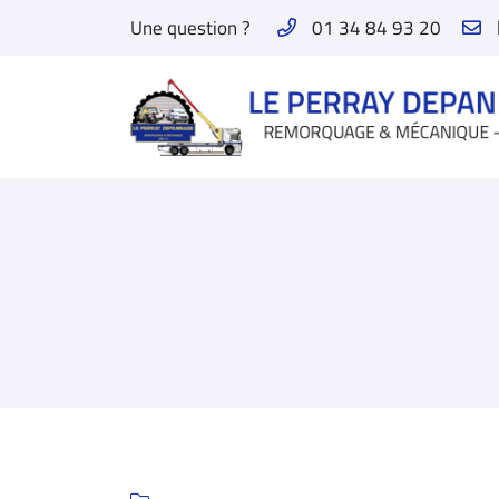
Une question ?
01 34 84 93 20
14 rue de paris
78610 Le Perray-en-Yvelines
01 34 84 93 20
Adresse email de réception

En cochant cette case, vous consentez à recevoir nos propositions commerc