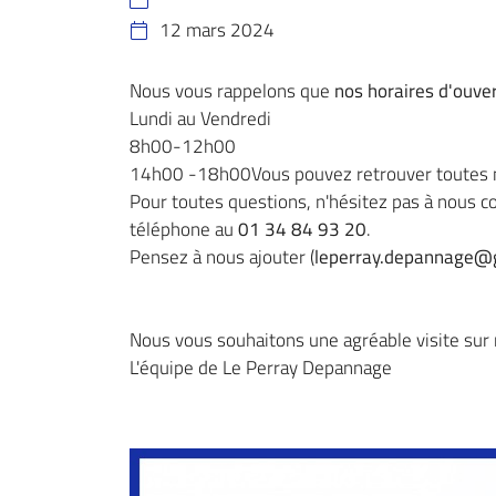

l'adresse email indiqué ci-dessus. Vous pouvez vous désinscrire à tout mo
12 mars 2024
utilisant
le formulaire de désinscription
.

Inscription
Nous vous rappelons que
nos horaires d'ouve
Lundi au Vendredi
8h00-12h00
14h00 -18h00Vous pouvez retrouver toutes 
Pour toutes questions, n'hésitez pas à nous co
téléphone au
01 34 84 93 20
.
Pensez à nous ajouter (
leperray.depannage@
Nous vous souhaitons une agréable visite sur n
L'équipe de Le Perray Depannage