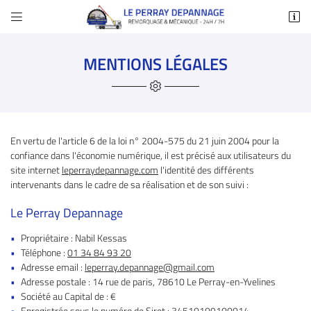


14 rue de paris
78610 Le Perray-en-Yvelines
MENTIONS LÉGALES
01 34 84 93 20
En vertu de l'article 6 de la loi n° 2004-575 du 21 juin 2004 pour la
confiance dans l'économie numérique, il est précisé aux utilisateurs du
site internet
leperraydepannage.com
l'identité des différents
intervenants dans le cadre de sa réalisation et de son suivi :
Le Perray Depannage
Adresse email de réception

Propriétaire : Nabil Kessas
En cochant cette case, vous consentez à recevoir nos propositions commerciales à
l'adresse email indiqué ci-dessus. Vous pouvez vous désinscrire à tout moment en
Téléphone :
01 34 84 93 20
utilisant
le formulaire de désinscription
.
Adresse email :
Adresse postale : 14 rue de paris, 78610 Le Perray-en-Yvelines
Inscription
Société au Capital de : €
Enregistrée sous le numéro de Siret : 34510109100014