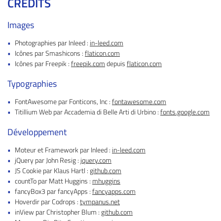
CRÉDITS
Images
01 34 84 93 2
Accueil
Photographies par Inleed :
in-leed.com
nnage/Remorquage
Icônes par Smashicons :
flaticon.com
Icônes par Freepik :
freepik.com
depuis
flaticon.com
anique/Carrosserie
Typographies
ation de véhicules
FontAwesome par Fonticons, Inc :
fontawesome.com
Restez infor
Galerie
Titillium Web par Accademia di Belle Arti di Urbino :
fonts.google.com
Inscription Newsle
Actualités
Développement
Contact
Moteur et Framework par Inleed :
in-leed.com
jQuery par John Resig :
jquery.com
Rejoignez-nous 
JS Cookie par Klaus Hartl :
github.com
countTo par Matt Huggins :
mhuggins
fancyBox3 par fancyApps :
fancyapps.com
Hoverdir par Codrops :
tympanus.net
inView par Christopher Blum :
github.com