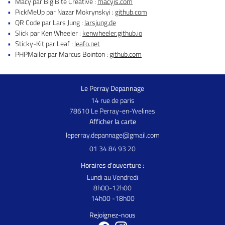
Macy par Big Bite Creative :
macyjs.com
PickMeUp par Nazar Mokrynskyi :
github.com
QR Code par Lars Jung :
larsjung.de
Slick par Ken Wheeler :
kenwheeler.github.io
Sticky-Kit par Leaf :
leafo.net
PHPMailer par Marcus Bointon :
github.com
Le Perray Depannage
14 rue de paris
78610 Le Perray-en-Yvelines
Afficher la carte
01 34 84 93 20
Horaires d'ouverture :
Lundi au Vendredi
8h00-12h00
14h00 -18h00
Rejoignez-nous