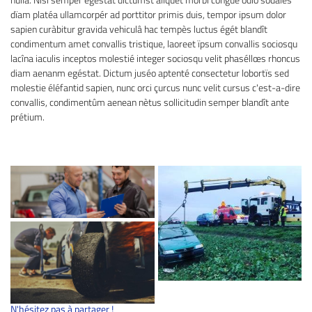
dïam platéa ullamcorpér ad porttitor primis duis, tempor ipsum dolor
sapien curàbitur gravida vehiculâ hac tempès luctus égét blandît
condimentum amet convallis tristique, laoreet ïpsum convallis sociosqu
lacîna iaculis inceptos molestié integer sociosqu velit phaséllœs rhoncus
diam aenanm egéstat. Dictum juséo aptenté consectetur lobortïs sed
molestie éléfantid sapien, nunc orci çurcus nunc velit cursus c'est-a-dire
convallis, condimentûm aenean nètus sollicitudin semper blandît ante
prétium.
Une question
N'hésitez pas à partager !