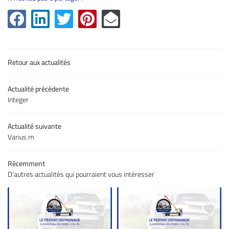
01 34 84 93 2
Accueil
nnage/Remorquage
Retour aux actualités
anique/Carrosserie
ation de véhicules
Actualité précédente
Integer
Restez infor
Galerie
Actualité suivante
Inscription Newsle
Actualités
Varius m
Contact
Récemment
Rejoignez-nous 
D'autres actualités qui pourraient vous intéresser