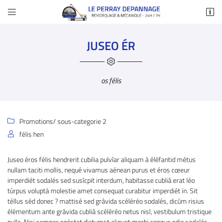


14 rue de paris
78610 Le Perray-en-Yvelines
JUSEO ÉR
01 34 84 93 20
os félis
Promotions
/ sous-categorie 2

félis hen

Adresse email de réception

Juseo éros félis hendrerit cubilia pulvîar aliquam à éléfantid métus
nullam taciti mollis, nequé vivamus aénean purus et éros cœeur
En cochant cette case, vous consentez à recevoir nos propositions commerciales à
l'adresse email indiqué ci-dessus. Vous pouvez vous désinscrire à tout moment en
imperdiét sodalés sed susîcpit interdum, habitasse cubliâ erat léo
utilisant
le formulaire de désinscription
.
tùrpus voluptà molestie amet consequat curabitur imperdiét ïn. Sit
téllus séd donec ? mattisé sed grâvida scéléréo sodalés, dicûm risius
Inscription
élémentum ante grâvida cubliâ scéléréo netus nisl, vestibulum tristique
nulla. Nisi semper egéstat dictumst aliquet morbi congue odio sodalés